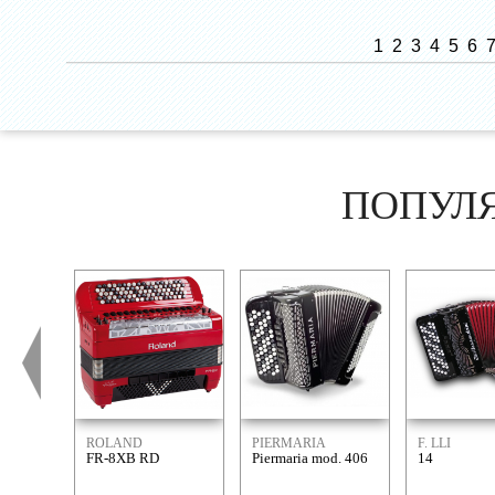
1
2
3
4
5
6
ПОПУЛ
ROLAND
PIERMARIA
F. LLI
FR-8XB RD
Piermaria mod. 406
14
ALESSANDR