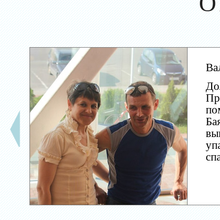
О
Ва
До
Пр
по
Ба
вы
уп
сп