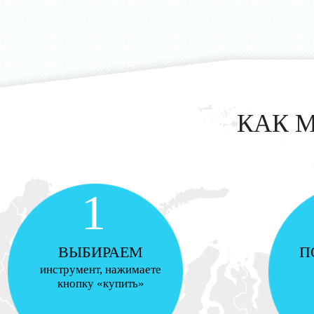
КАК 
1
ВЫБИРАЕМ
П
инструмент, нажимаете
кнопку «купить»