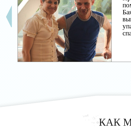
по
Ба
вы
уп
сп
КАК 