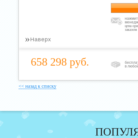
нажмит
менедж
цена ор
заказом
»
Наверх
658 298 руб.
беспла
в любо
<< назад к списку
ПОПУЛ