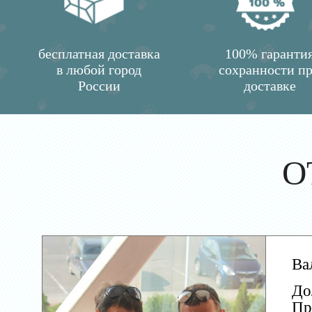
бесплатная доставка
100% гаранти
в любой город
сохранности п
России
доставке
О
Ва
До
Пр