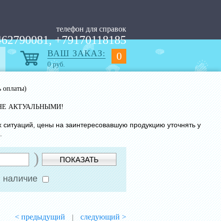
телефон для справок
62790081, +79170118185
ВАШ ЗАКАЗ:
0
0
руб.
ь оплаты)
НЕ АКТУАЛЬНЫМИ!
х ситуаций, цены на заинтересовавшую продукцию уточнять у
.
)
ПОКАЗАТЬ
 наличие
< предыдущий
следующий >
|