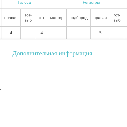
Голоса
Регистры
гот-
гот-
правая
гот
мастер
подбород
правая
выб
выб
4
4
5
Дополнительная информация:
,