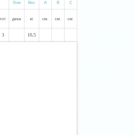
Лом
Вес
А
В
С
гот
дека
кг.
см.
см.
см.
3
10,5