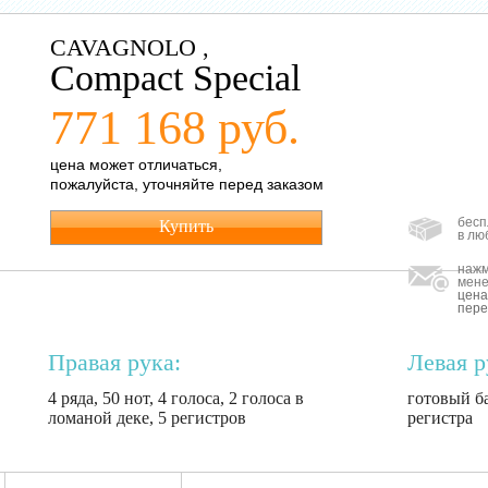
СAVAGNOLO ,
Compact Special
771 168 руб.
цена может отличаться,
пожалуйста, уточняйте перед заказом
бесп
Купить
в лю
нажм
мене
цена
пере
Правая рука:
Левая р
4 ряда, 50 нот, 4 голоса, 2 голоса в
готовый ба
ломаной деке, 5 регистров
регистра