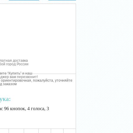
латная доставка
бой город России
ите “Купить” и наш
джер вам перезвонит!
 ориентировочная, пожалуйста, уточняйте
д заказом
ука:
с 96 кнопок, 4 голоса, 3