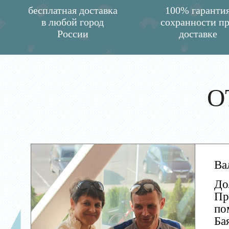
бесплатная доставка
100% гаранти
в любой город
сохранности п
России
доставке
О
Ва
До
Пр
по
Ба