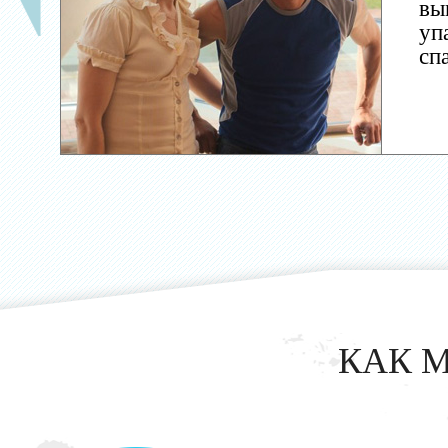
вы
уп
сп
КАК 