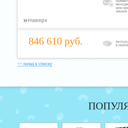
нажмит
менедж
цена ор
заказом
»
Наверх
846 610 руб.
беспла
в любо
<< назад к списку
ПОПУЛ