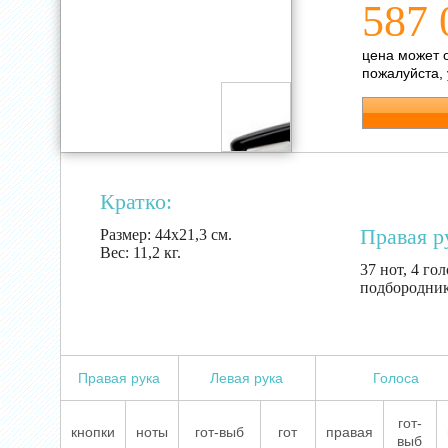
587 
цена может 
пожалуйста,
Кратко:
Правая р
Размер:
44х21,3 см.
Вес:
11,2 кг.
37 нот, 4 гол
подбородник
Правая рука
Левая рука
Голоса
гот-
кнопки
ноты
гот-выб
гот
правая
выб