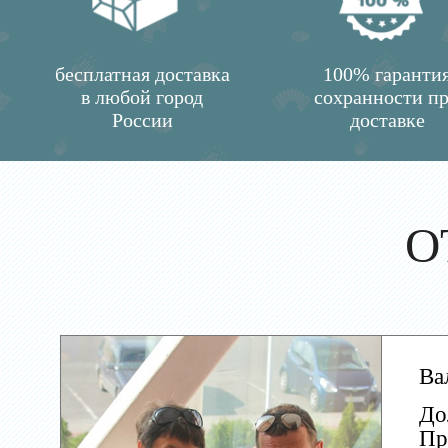
бесплатная доставка
100% гаранти
в любой город
сохранности п
России
доставке
О
Ва
До
Пр