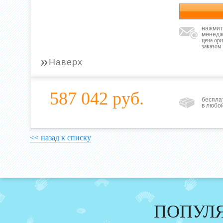
нажмит
менедж
цена ор
заказом
»
Наверх
587 042 руб.
беспла
в любо
<< назад к списку
ПОПУЛ