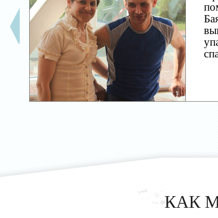
по
Ба
вы
уп
сп
КАК 