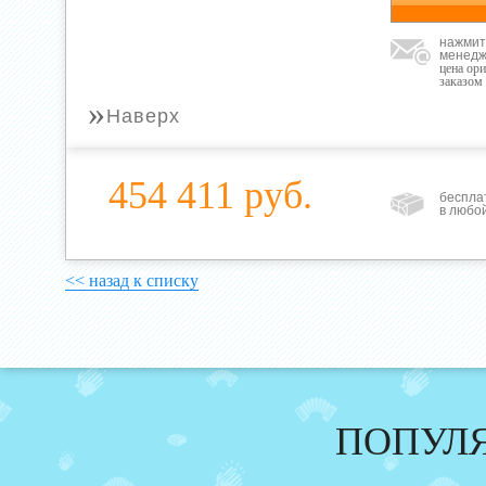
нажмит
менедж
цена ор
заказом
»
Наверх
454 411 руб.
беспла
в любо
<< назад к списку
ПОПУЛ