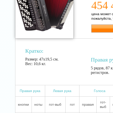
454 
цена может 
пожалуйста,
Кратко:
Правая р
Размер:
47х19,5 см.
Вес:
10,6 кг.
5 рядов, 87 к
регистров.
Правая рука
Левая рука
Голоса
гот-
кнопки
ноты
гот-выб
гот
правая
выб