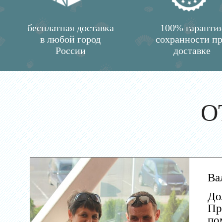
бесплатная доставка
100% гаранти
в любой город
сохранности п
России
доставке
О
Ва
До
Пр
по