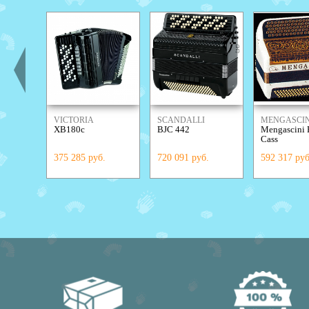
VICTORIA
SCANDALLI
MENGASCIN
XB180c
BJC 442
Mengascini 
Cass
375 285 руб.
720 091 руб.
592 317 руб