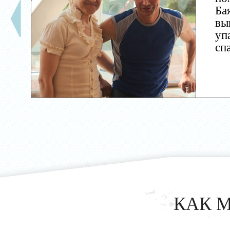
Ба
вы
уп
сп
КАК 