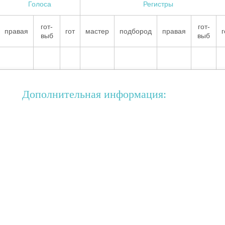
Голоса
Регистры
гот-
гот-
правая
гот
мастер
подбород
правая
г
выб
выб
Дополнительная информация: