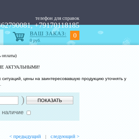
телефон для справок
62790081, +79170118185
ВАШ ЗАКАЗ:
0
0
руб.
ь оплаты)
НЕ АКТУАЛЬНЫМИ!
х ситуаций, цены на заинтересовавшую продукцию уточнять у
.
)
ПОКАЗАТЬ
 наличие
< предыдущий
следующий >
|