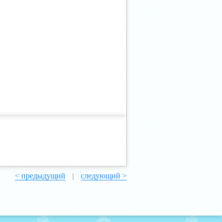
< предыдущий
следующий >
|