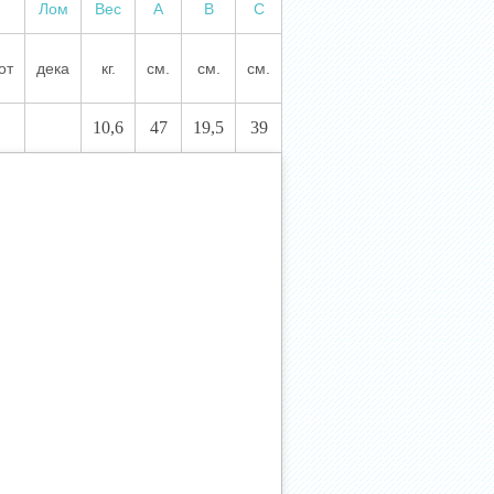
Лом
Вес
А
В
С
от
дека
кг.
см.
см.
см.
10,6
47
19,5
39