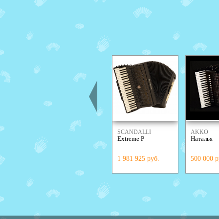
SCANDALLI
AKKO
Extreme P
Наталья
1 981 925 руб.
500 000 р