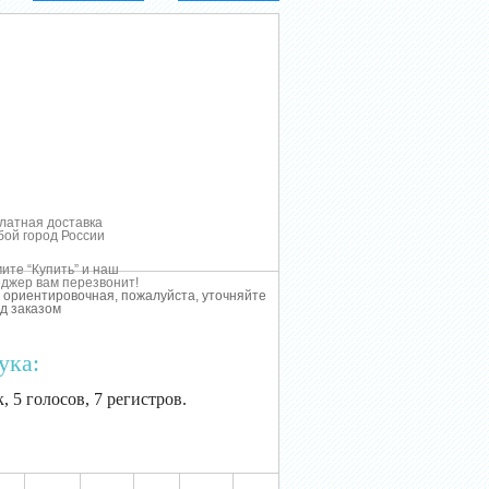
латная доставка
бой город России
ите “Купить” и наш
джер вам перезвонит!
 ориентировочная, пожалуйста, уточняйте
д заказом
ука:
, 5 голосов, 7 регистров.