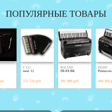
ПОПУЛЯРНЫЕ ТОВАРЫ
F. LLI
ROLAND
PIGINI
mod. 12
FR-8X BK
Primavera
ALESSANDRINI
уб.
572 724 руб.
392 390 руб.
449 304 