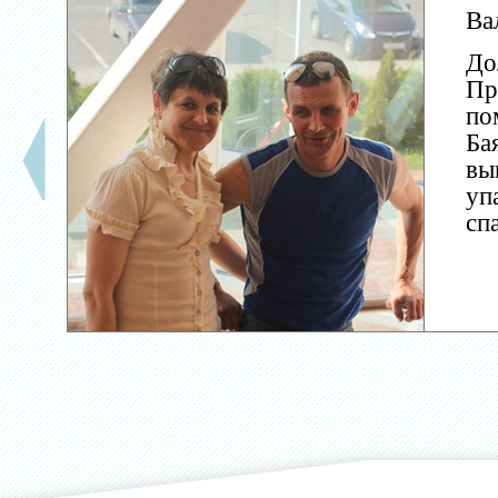
Ва
До
Пр
по
Ба
вы
уп
сп