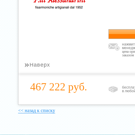
нажмит
менедж
цена ор
заказом
»
Наверх
467 222 руб.
беспла
в любо
<< назад к списку