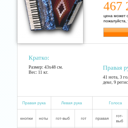
467 
цена может 
пожалуйста,
Кратко:
Правая р
Размер:
43х48 см.
Вес:
11 кг.
41 нота, 3 г
деке, 9 реги
Правая рука
Левая рука
Голоса
гот-
кнопки
ноты
гот-выб
гот
правая
выб