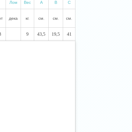
Лом
Вес
А
В
С
от
дека
кг.
см.
см.
см.
3
9
43,5
19,5
41