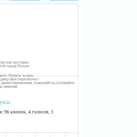
латная доставка
бой город России
ите “Купить” и наш
джер вам перезвонит!
 ориентировочная, пожалуйста, уточняйте
д заказом
ука:
с 96 кнопок, 4 голосов, 3