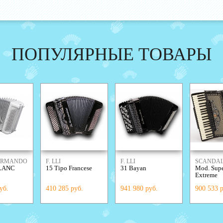
ПОПУЛЯРНЫЕ ТОВАРЫ
ARMANDO
F. LLI
F. LLI
SCANDAL
BLANC
15 Tipo Francese
31 Bayan
Mod. Supe
ALESSANDRINI
ALESSANDRINI
Extreme
уб.
410 285 руб.
941 980 руб.
900 533 