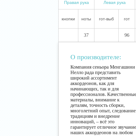
Правая рука
Левая рука
кнопки
ноты
гот-выб
гот
37
96
О производителе:
Компания сеньора Менгашини
Нелло рада представить
широкий ассортимент
аккордеонов, как для
начинающих, так и для
профессионалов. Качественны
материалы, внимание к
деталям, точность сборки,
многолетний опыт, следование
традициям и внедрение
инноваций, – всё это
гарантирует отличное звучани
наших аккордеонов на любом