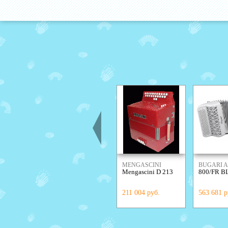
MENGASCINI
BUGARI 
Mengascini D 213
800/FR 
211 004 руб.
563 681 р