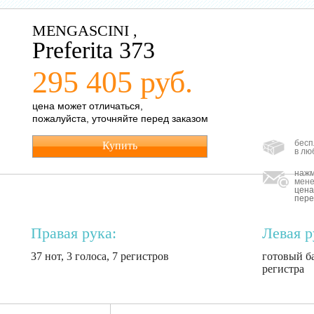
MENGASCINI ,
Preferita 373
295 405 руб.
цена может отличаться,
пожалуйста, уточняйте перед заказом
бесп
Купить
в лю
нажм
мене
цена
пере
Правая рука:
Левая р
37 нот, 3 голоса, 7 регистров
готовый ба
регистра