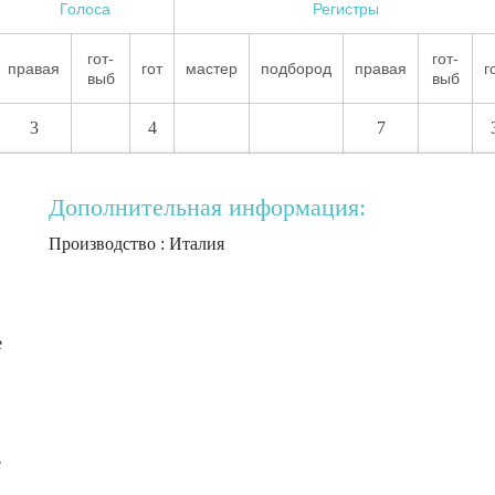
Голоса
Регистры
гот-
гот-
правая
гот
мастер
подбород
правая
г
выб
выб
3
4
7
Дополнительная информация:
Производство : Италия
е
е