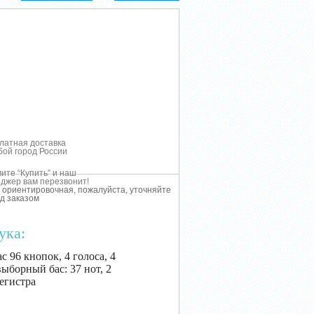
латная доставка
бой город России
ите “Купить” и наш
джер вам перезвонит!
 ориентировочная, пожалуйста, уточняйте
д заказом
ука:
с 96 кнопок, 4 голоса, 4
выборный бас: 37 нот, 2
регистра