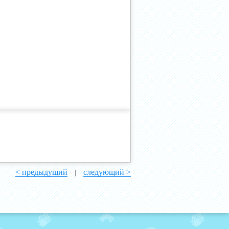
< предыдущий
следующий >
|