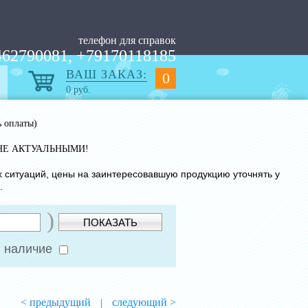
телефон для справок
62790081, +79170118185
ВАШ ЗАКАЗ:
0
0
руб.
ь оплаты)
НЕ АКТУАЛЬНЫМИ!
х ситуаций, цены на заинтересовавшую продукцию уточнять у
.
)
ПОКАЗАТЬ
 наличие
< предыдущий
следующий >
|