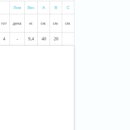
Лом
Вес
А
В
С
гот
дека
кг.
см.
см.
см.
4
-
9,4
40
20