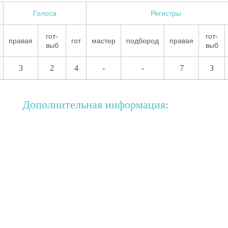
Голоса
Регистры
гот-
гот-
правая
гот
мастер
подбород
правая
выб
выб
3
2
4
-
-
7
3
Дополнительная информация: