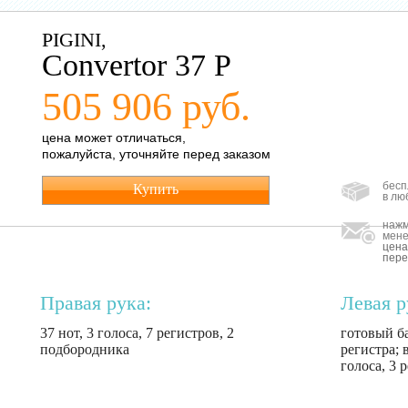
PIGINI,
Convertor 37 P
505 906 руб.
цена может отличаться,
пожалуйста, уточняйте перед заказом
бесп
Купить
в лю
нажм
мене
цена
пере
Правая рука:
Левая р
37 нот, 3 голоса, 7 регистров, 2
готовый ба
подбородника
регистра; 
голоса, 3 