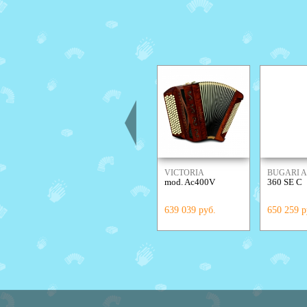
VICTORIA
BUGARI 
mod. Ac400V
360 SE C
639 039 руб.
650 259 р