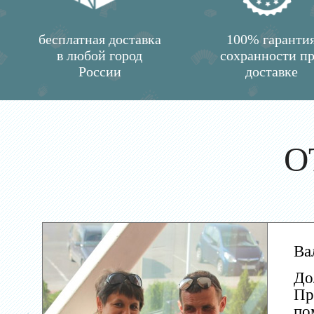
бесплатная доставка
100% гаранти
в любой город
сохранности п
России
доставке
О
Ва
До
Пр
по