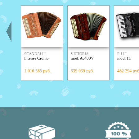
SCANDALLI
VICTORIA
F. LLI
Intense Cromo
mod. Ac400V
mod. 11
ALESSANDR
1 016 585 руб.
639 039 руб.
482 294 руб