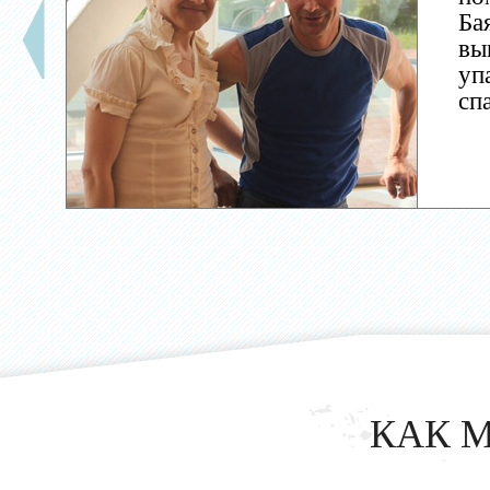
Ба
вы
уп
сп
КАК 