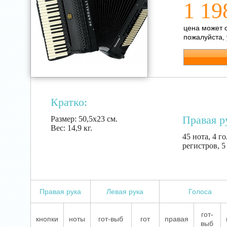
1 19
цена может 
пожалуйста,
Кратко:
Правая р
Размер:
50,5х23 см.
Вес:
14,9 кг.
45 нота, 4 г
регистров, 
Правая рука
Левая рука
Голоса
гот-
кнопки
ноты
гот-выб
гот
правая
выб