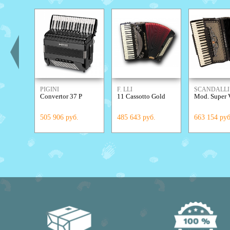
PIGINI
F. LLI
SCANDALLI
Convertor 37 P
11 Cassotto Gold
Mod. Super 
ALESSANDRINI
505 906 руб.
485 643 руб.
663 154 руб