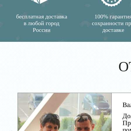
бесплатная доставка
100% гаранти
в любой город
сохранности п
России
доставке
О
Ва
До
Пр
по