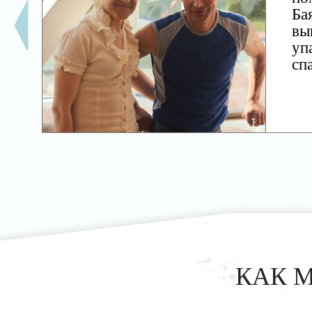
Ба
вы
уп
сп
КАК 