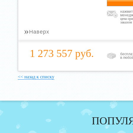
нажмит
менедж
цена ор
заказом
»
Наверх
1 273 557 руб.
беспла
в любо
<< назад к списку
ПОПУЛ