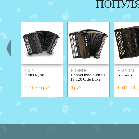
ПОПУЛ
PIGINI
HOHNER
SCANDALLI
Sirius Kyma
Hohner mod. Genius
BJC 473
IV 120 C de Luxe
1 416 905 руб.
0 руб.
1 503 400 р