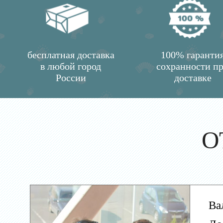
бесплатная доставка
100% гаранти
в любой город
сохранности п
России
доставке
О
Ва