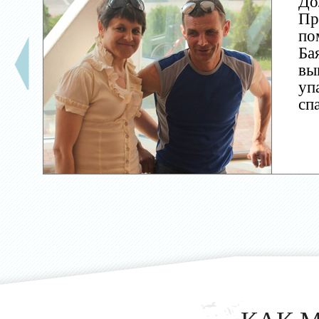
До
Пр
по
Ба
вы
уп
сп