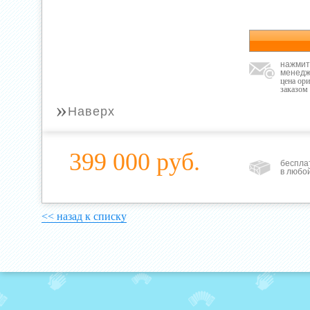
нажмит
менедж
цена ор
заказом
»
Наверх
399 000 руб.
беспла
в любо
<< назад к списку