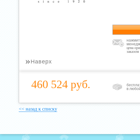
нажмит
менедж
цена ор
заказом
»
Наверх
460 524 руб.
беспла
в любо
<< назад к списку