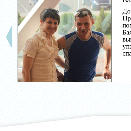
Ва
До
Пр
по
Ба
вы
уп
сп