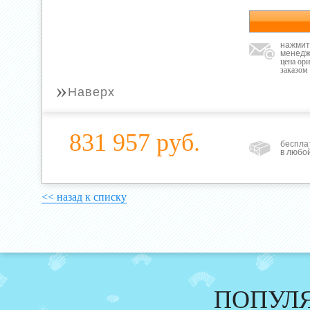
нажмит
менедж
цена ор
заказом
»
Наверх
831 957 руб.
беспла
в любо
<< назад к списку
ПОПУЛ