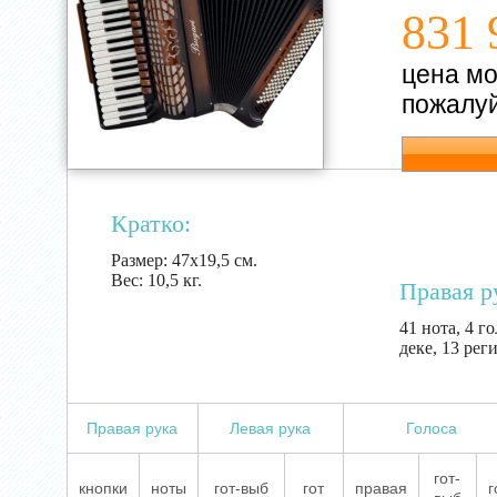
831 
цена мо
пожалуй
Кратко:
Размер:
47х19,5 см.
Вес:
10,5 кг.
Правая р
41 нота, 4 г
деке, 13 рег
Правая рука
Левая рука
Голоса
гот-
кнопки
ноты
гот-выб
гот
правая
г