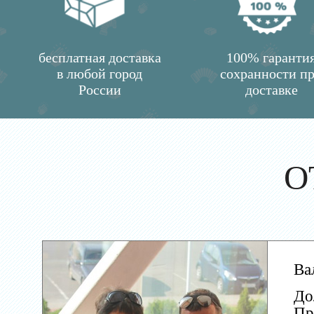
бесплатная доставка
100% гаранти
в любой город
сохранности п
России
доставке
О
Ва
До
Пр