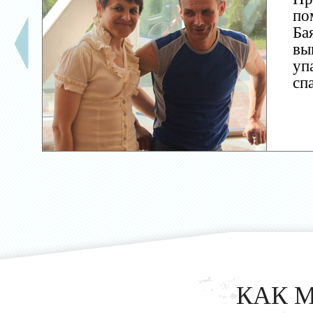
по
Ба
вы
уп
сп
КАК 