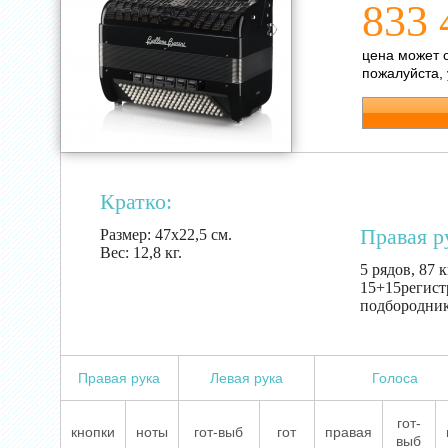
833 
цена может 
пожалуйста,
Кратко:
Правая р
Размер:
47х22,5 см.
Вес:
12,8 кг.
5 рядов, 87 
15+15регистр
подбородник
Правая рука
Левая рука
Голоса
гот-
кнопки
ноты
гот-выб
гот
правая
выб