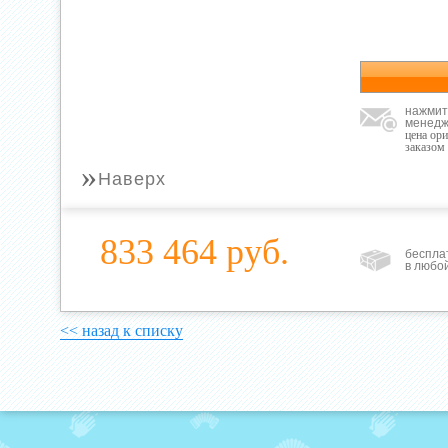
нажмит
менедж
цена ор
заказом
»
Наверх
833 464 руб.
беспла
в любо
<< назад к списку