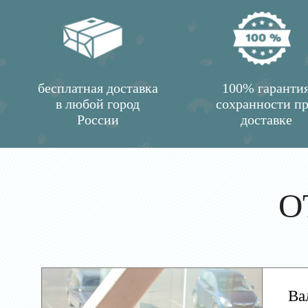
бесплатная доставка
100% гаранти
в любой город
сохранности п
России
доставке
О
Ва