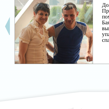
До
Пр
по
Ба
вы
уп
сп