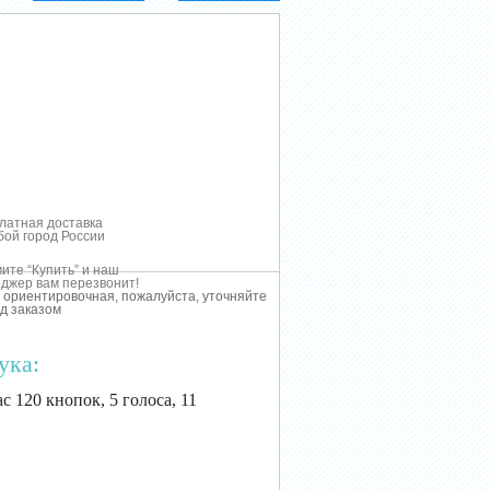
латная доставка
бой город России
ите “Купить” и наш
джер вам перезвонит!
 ориентировочная, пожалуйста, уточняйте
д заказом
ука:
с 120 кнопок, 5 голоса, 11