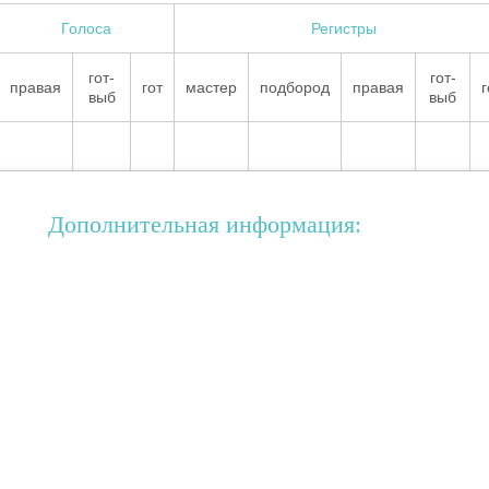
Голоса
Регистры
гот-
гот-
правая
гот
мастер
подбород
правая
г
выб
выб
Дополнительная информация: