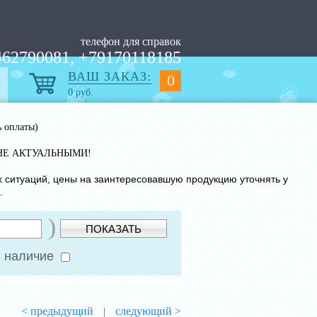
телефон для справок
62790081, +79170118185
ВАШ ЗАКАЗ:
0
0
руб.
ь оплаты)
НЕ АКТУАЛЬНЫМИ!
х ситуаций, цены на заинтересовавшую продукцию уточнять у
.
)
ПОКАЗАТЬ
 наличие
< предыдущий
следующий >
|