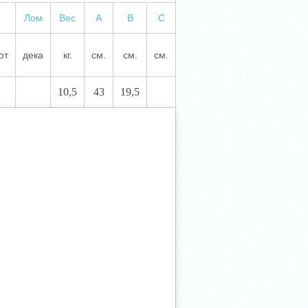
Лом
Вес
А
В
С
от
дека
кг.
см.
см.
см.
10,5
43
19,5