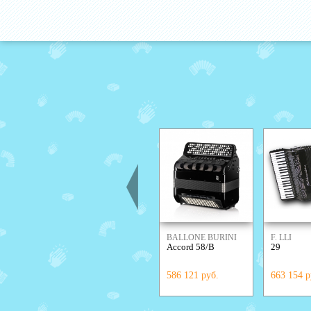
BALLONE BURINI
F. LLI
Accord 58/B
29
ALESSAN
586 121 руб.
663 154 р