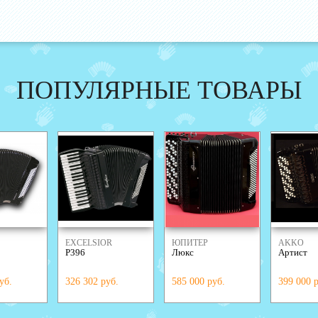
ПОПУЛЯРНЫЕ ТОВАРЫ
EXCELSIOR
ЮПИТЕР
AKKO
P396
Люкс
Артист
DRINI
уб.
326 302 руб.
585 000 руб.
399 000 