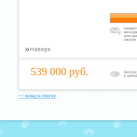
нажмит
менедж
цена ор
заказом
»
Наверх
539 000 руб.
беспла
в любо
<< назад к списку