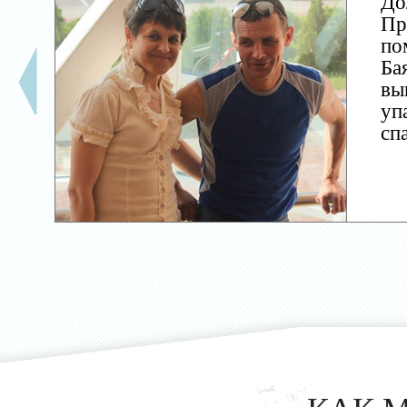
До
Пр
по
Ба
вы
уп
сп