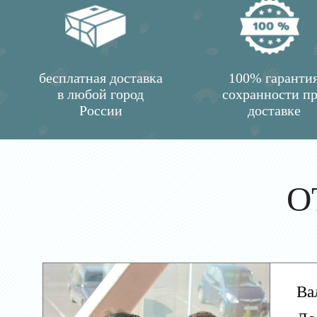
бесплатная доставка
100% гаранти
в любой город
сохранности п
России
доставке
О
Ва