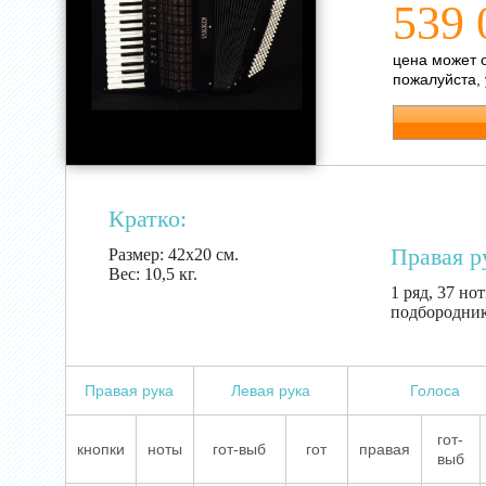
539 
цена может 
пожалуйста,
Кратко:
Правая р
Размер:
42х20 см.
Вес:
10,5 кг.
1 ряд, 37 нот
подбородник
Правая рука
Левая рука
Голоса
гот-
кнопки
ноты
гот-выб
гот
правая
выб