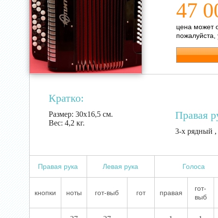
47 0
цена может 
пожалуйста,
Кратко:
Правая р
Размер:
30х16,5 см.
Вес:
4,2 кг.
3-х рядный ,
Правая рука
Левая рука
Голоса
гот-
кнопки
ноты
гот-выб
гот
правая
выб