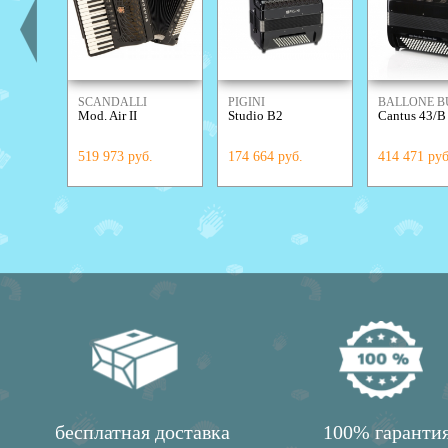
SCANDALLI
PIGINI
BALLONE B
Mod. Air II
Studio B2
Cantus 43/B
519 973 руб.
174 664 руб.
414 471 руб
бесплатная доставка
100% гаранти