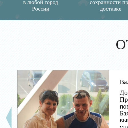
в любой город
сохранности п
России
доставке
О
Ва
До
Пр
по
Ба
вы
уп