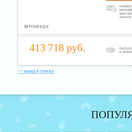
нажмит
менедж
цена ор
заказом
»
Наверх
413 718 руб.
беспла
в любо
<< назад к списку
ПОПУЛ