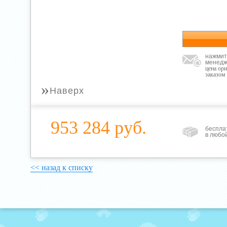
нажмит
менедж
цена ор
заказом
»
Наверх
953 284 руб.
беспла
в любо
<< назад к списку