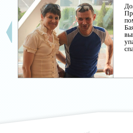
До
Пр
по
Ба
вы
уп
сп