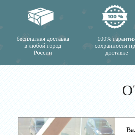
бесплатная доставка
100% гаранти
в любой город
сохранности п
России
доставке
О
Ва