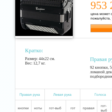
953 
цена может 
пожалуйста,
Кратко:
Правая р
Размер:
44х22 см.
Вес:
12,7 кг.
92 кнопки, 58
ломаной деке
подбородни
Правая рука
Левая рука
Голоса
гот-
кнопки
ноты
гот-выб
гот
правая
выб