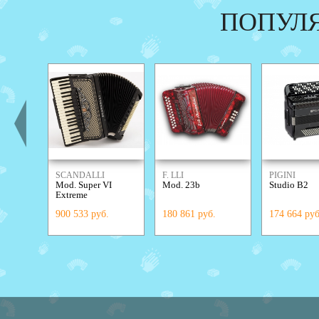
ПОПУЛ
SCANDALLI
F. LLI
PIGINI
Mod. Super VI
Mod. 23b
Studio B2
ALESSANDRINI
Extreme
900 533 руб.
180 861 руб.
174 664 руб