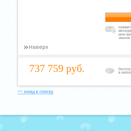
нажмит
менедж
цена ор
заказом
»
Наверх
737 759 руб.
беспла
в любо
<< назад к списку