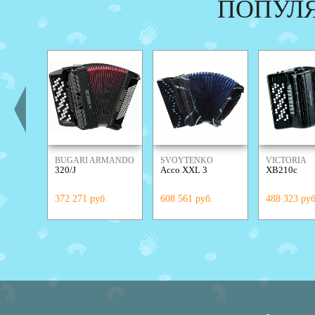
ПОПУЛ
BUGARI ARMANDO
SVOYTENKO
VICTORIA
320/J
Acco XXL 3
XB210c
ACCORDIONS
372 271 руб.
608 561 руб.
488 323 руб