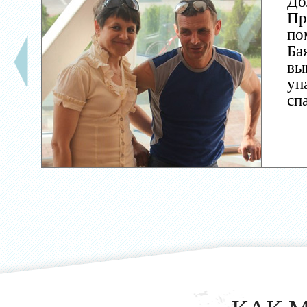
До
Пр
по
Ба
вы
уп
сп