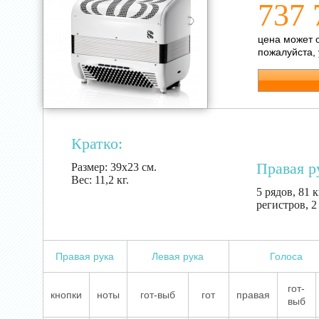
737 
цена может 
пожалуйста,
Кратко:
Правая р
Размер:
39х23 см.
Вес:
11,2 кг.
5 рядов, 81 к
регистров, 2
Правая рука
Левая рука
Голоса
гот-
кнопки
ноты
гот-выб
гот
правая
выб