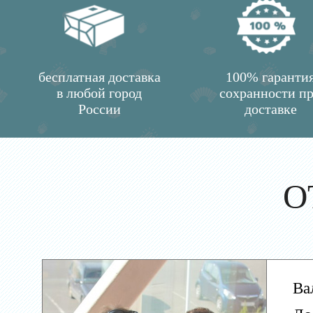
бесплатная доставка
100% гаранти
в любой город
сохранности п
России
доставке
О
Ва