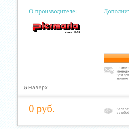
О производителе:
Дополни
нажмит
менедж
цена ор
заказом
»
Наверх
0 руб.
беспла
в любо