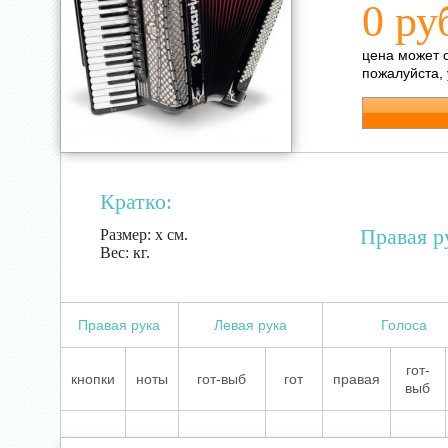
0 ру
цена может 
пожалуйста,
Кратко:
Правая р
Размер:
х см.
Вес:
кг.
Правая рука
Левая рука
Голоса
гот-
кнопки
ноты
гот-выб
гот
правая
выб