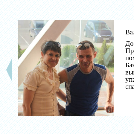
Ва
До
Пр
по
Ба
вы
уп
сп