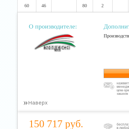
60
46
80
2
О производителе:
Дополни
Производств
нажмит
менедж
цена ор
заказом
»
Наверх
150 717 руб.
беспла
в любо