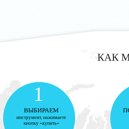
КАК 
1
ВЫБИРАЕМ
П
инструмент, нажимаете
кнопку «купить»