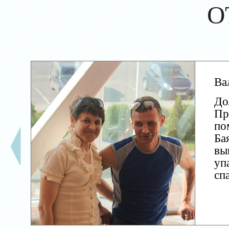
О
Ва
До
Пр
по
Ба
вы
уп
сп