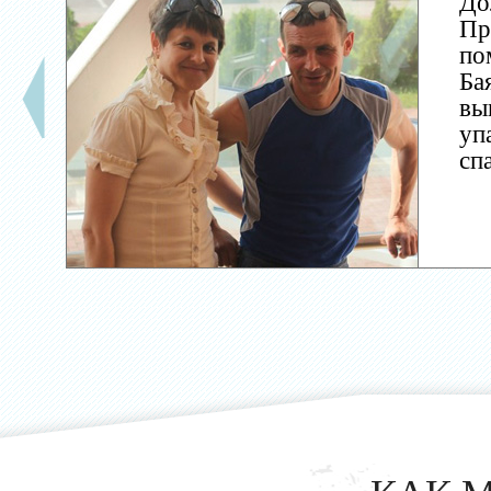
До
Пр
по
Ба
вы
уп
сп