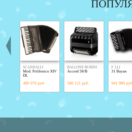
ПОПУЛ
SCANDALLI
BALLONE BURINI
F. LLI
Mod. Polifonico XIV
Accord 58/B
31 Bayan
ALESSANDR
DL
489 076 руб.
586 121 руб.
941 980 руб