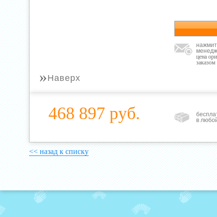
нажмит
менедж
цена ор
заказом
»
Наверх
468 897 руб.
беспла
в любо
<< назад к списку