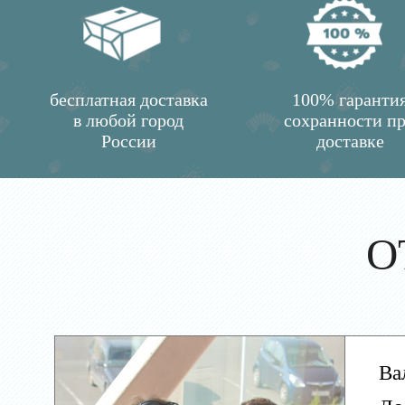
бесплатная доставка
100% гаранти
в любой город
сохранности п
России
доставке
О
Ва