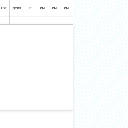
гот
дека
кг.
см.
см.
см.