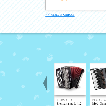
<< назад к списку
PIERMARIA
BUGARI 
Piermaria mod. 412
Mod. Omn