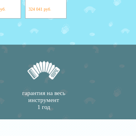
руб.
324 041 руб.
585 000 руб.
663 154 
гарантия на весь
инструмент
1 год