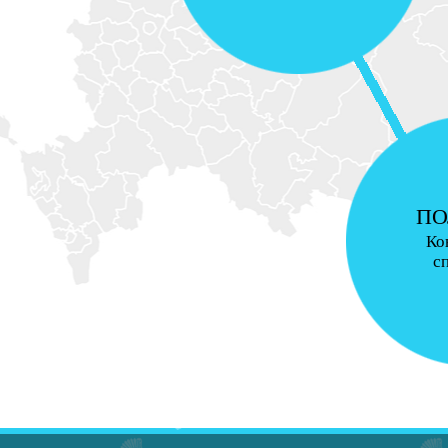
ПО
Ко
с