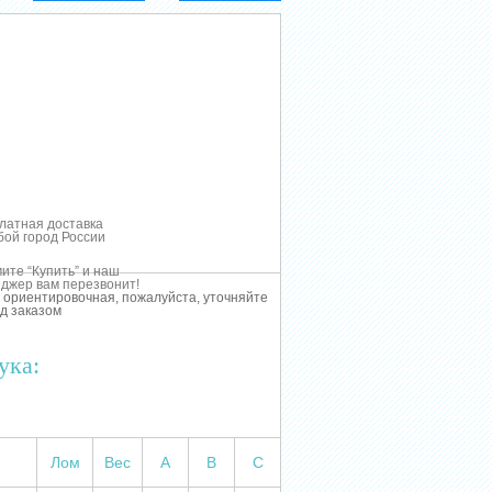
латная доставка
бой город России
ите “Купить” и наш
джер вам перезвонит!
 ориентировочная, пожалуйста, уточняйте
д заказом
ука:
Лом
Вес
А
В
С