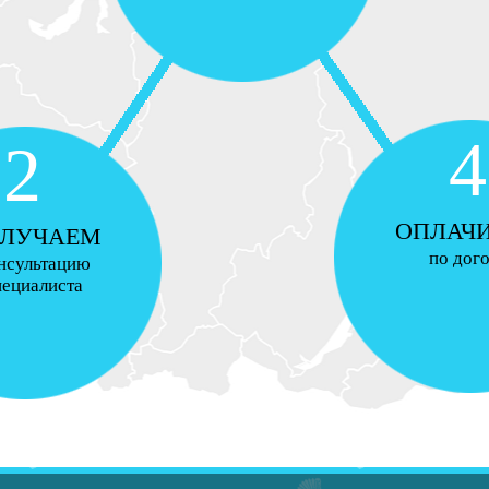
4
2
ОПЛАЧ
ЛУЧАЕМ
по дог
нсультацию
пециалиста