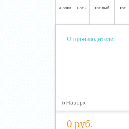
кнопки
ноты
гот-выб
гот
О производителе:
»
Наверх
0 руб.