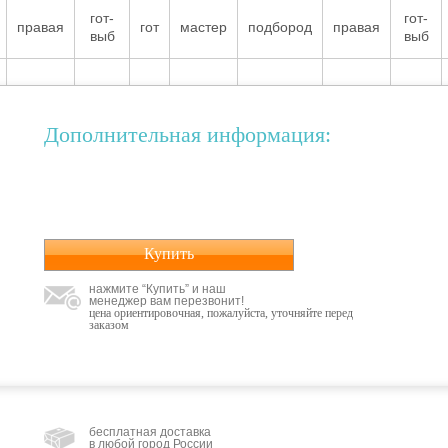
гот-
гот-
правая
гот
мастер
подбород
правая
выб
выб
Дополнительная информация:
Купить
нажмите “Купить” и наш
менеджер вам перезвонит!
цена ориентировочная, пожалуйста, уточняйте перед
заказом
бесплатная доставка
в любой город России