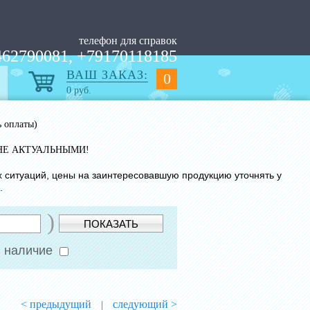
телефон для справок
62790081, +79170118185
ВАШ ЗАКАЗ:
0
0
руб.
ь оплаты)
НЕ АКТУАЛЬНЫМИ!
х ситуаций, цены на заинтересовавшую продукцию уточнять у
.
)
ПОКАЗАТЬ
 наличие
< предыдущий
следующий >
|