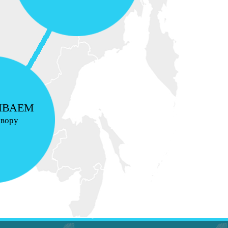
ИВАЕМ
овору