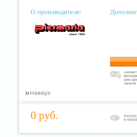
О производителе:
Дополни
нажмит
менедж
цена ор
заказом
»
Наверх
0 руб.
беспла
в любо