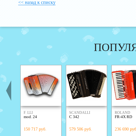
<< назад к списку
ПОПУЛ
F. LLI
SCANDALLI
ROLAND
mod. 24
C 342
FR-4X RD
ALESSANDRINI
150 717 руб.
579 506 руб.
236 690 руб