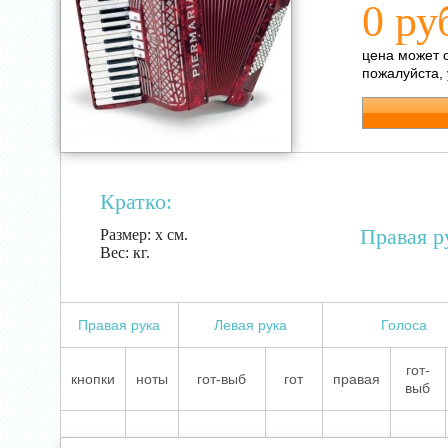
0 ру
цена может 
пожалуйста,
Кратко:
Правая р
Размер:
х см.
Вес:
кг.
Правая рука
Левая рука
Голоса
гот-
кнопки
ноты
гот-выб
гот
правая
выб