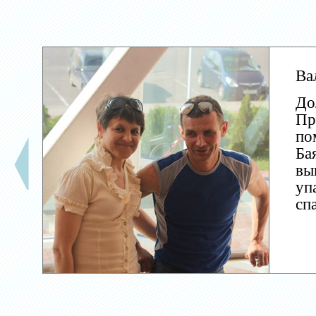
Ва
До
Пр
по
Ба
вы
уп
сп