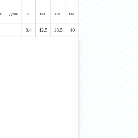
от
дека
кг.
см.
см.
см.
8,4
42,5
18,5
40