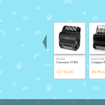
PIGINI
BALLONE 
Convertor 37/B3
Compact P
522 736 руб.
464 962 р