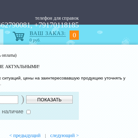
телефон для справок
62790081, +79170118185
ВАШ ЗАКАЗ:
0
0
руб.
ь оплаты)
НЕ АКТУАЛЬНЫМИ!
х ситуаций, цены на заинтересовавшую продукцию уточнять у
.
)
ПОКАЗАТЬ
 наличие
< предыдущий
следующий >
|