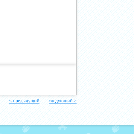
< предыдущий
следующий >
|