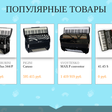
ПОПУЛЯРНЫЕ ТОВАРЫ
BURINI
PIGINI
SVOYTENKO
lus 344/Р
Caruso
MAX P convertor
41.45 S
ACCORDIONS
уб.
595 415 руб.
1 419 919 руб.
0 руб.