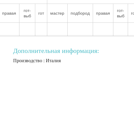
гот-
гот-
правая
гот
мастер
подбород
правая
г
выб
выб
Дополнительная информация:
Производство : Италия