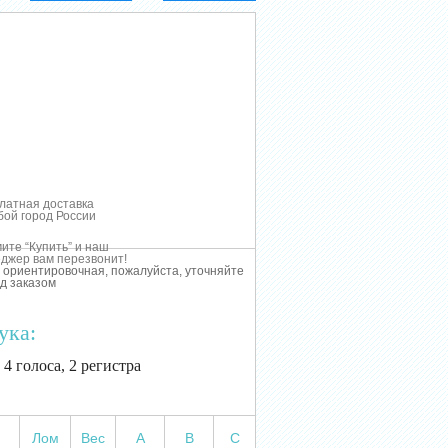
латная доставка
бой город России
ите “Купить” и наш
джер вам перезвонит!
 ориентировочная, пожалуйста, уточняйте
д заказом
ука:
 4 голоса, 2 регистра
Лом
Вес
А
В
С