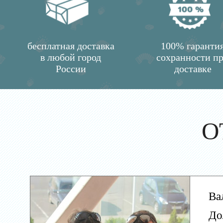
бесплатная доставка
100% гаранти
в любой город
сохранности п
России
доставке
О
Ва
До