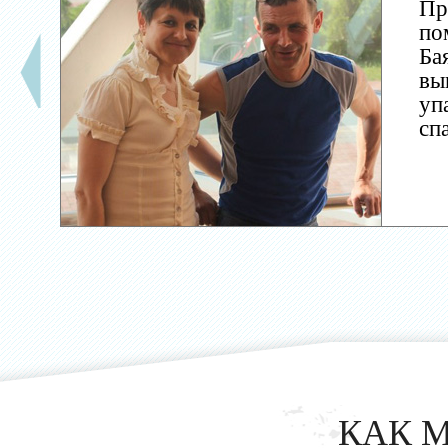
Пр
по
Ба
вы
уп
сп
КАК 