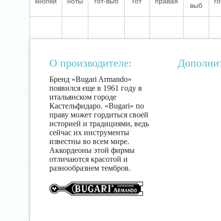
кнопки
ноты
гот-выб
гот
правая
го
выб
О производителе:
Дополни
Бренд «Bugari Armando»
появился еще в 1961 году в
итальянском городе
Кастельфидаро. «Bugari» по
праву может гордиться своей
историей и традициями, ведь
сейчас их инструменты
известны во всем мире.
Аккордеоны этой фирмы
отличаются красотой и
разнообразием тембров.