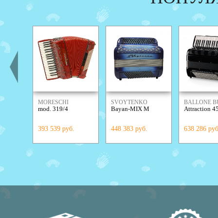
MORESCHI
SVOYTENKO
BALLONE B
mod. 319/4
Bayan-MIX M
Аttraction 4
ACCORDIONS
393 539 руб.
448 383 руб.
638 286 руб