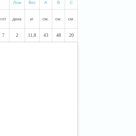
Лом
Вес
А
В
С
гот
дека
кг.
см.
см.
см.
7
2
11,8
43
48
20