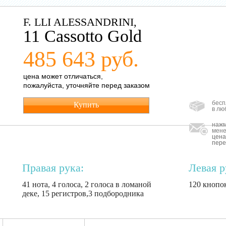
F. LLI ALESSANDRINI,
11 Cassotto Gold
485 643 руб.
цена может отличаться,
пожалуйста, уточняйте перед заказом
бесп
Купить
в лю
нажм
мене
цена
пере
Правая рука:
Левая р
41 нота, 4 голоса, 2 голоса в ломаной
120 кнопок
деке, 15 регистров,3 подбородника