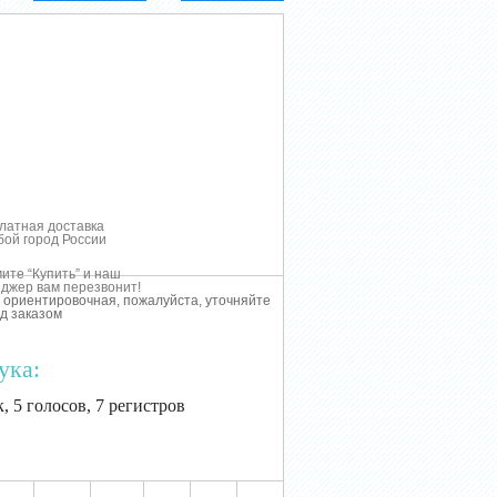
латная доставка
бой город России
ите “Купить” и наш
джер вам перезвонит!
 ориентировочная, пожалуйста, уточняйте
д заказом
ука:
, 5 голосов, 7 регистров