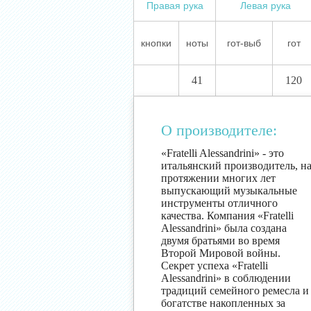
Правая рука
Левая рука
кнопки
ноты
гот-выб
гот
41
120
О производителе:
«Fratelli Alessandrini» - это
итальянский производитель, н
протяжении многих лет
выпускающий музыкальные
инструменты отличного
качества. Компания «Fratelli
Alessandrini» была создана
двумя братьями во время
Второй Мировой войны.
Секрет успеха «Fratelli
Alessandrini» в соблюдении
традиций семейного ремесла и
богатстве накопленных за