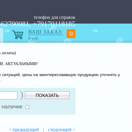
телефон для справок
62790081, +79170118185
ВАШ ЗАКАЗ:
0
0
руб.
ь оплаты)
НЕ АКТУАЛЬНЫМИ!
х ситуаций, цены на заинтересовавшую продукцию уточнять у
.
)
ПОКАЗАТЬ
 наличие
< предыдущий
следующий >
|