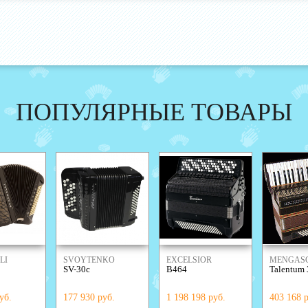
ПОПУЛЯРНЫЕ ТОВАРЫ
LI
SVOYTENKO
EXCELSIOR
MENGASC
SV-30с
B464
Talentum 
ACCORDIONS
уб.
177 930 руб.
1 198 198 руб.
403 168 