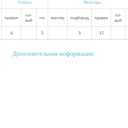
Голоса
Регистры
гот-
гот-
правая
гот
мастер
подбород
правая
выб
выб
4
5
3
15
Дополнительная информация:
а