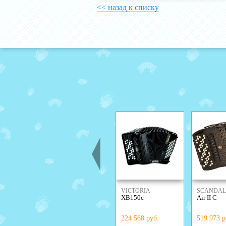
<< назад к списку
VICTORIA
SCANDAL
XB150c
Air II С
224 568 руб.
519 973 р