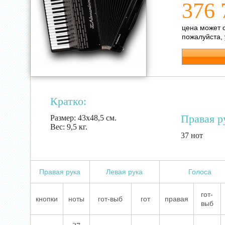
376 
цена может 
пожалуйста,
Кратко:
Правая р
Размер:
43х48,5 см.
Вес:
9,5 кг.
37 нот
Правая рука
Левая рука
Голоса
гот-
кнопки
ноты
гот-выб
гот
правая
выб