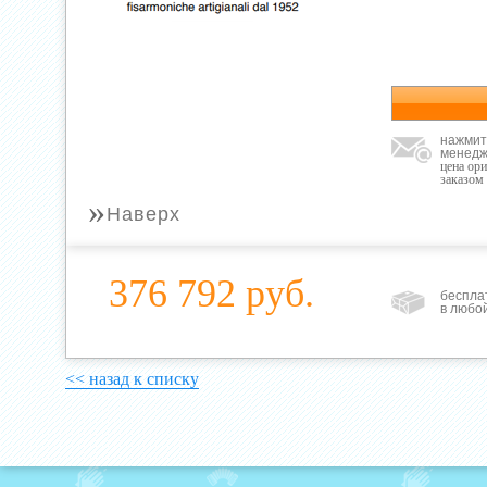
нажмит
менедж
цена ор
заказом
»
Наверх
376 792 руб.
беспла
в любо
<< назад к списку