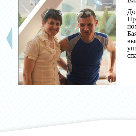
Ва
До
Пр
по
Ба
вы
уп
сп