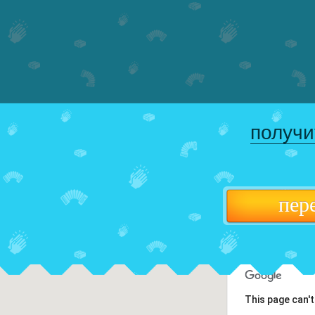
получи
пер
This page can'