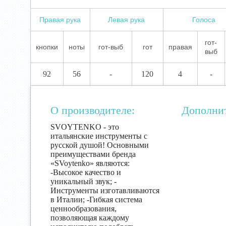
Правая рука
Левая рука
Голоса
гот-
кнопки
ноты
гот-выб
гот
правая
выб
92
56
-
120
4
-
О производителе:
Дополни
SVOYTENKO - это
итальянские инструменты с
русской душой! Основными
преимуществами бренда
«SVoytenko» являются:
-Высокое качество и
уникальный звук; -
Инструменты изготавливаются
в Италии; -Гибкая система
ценнообразования,
позволяющая каждому