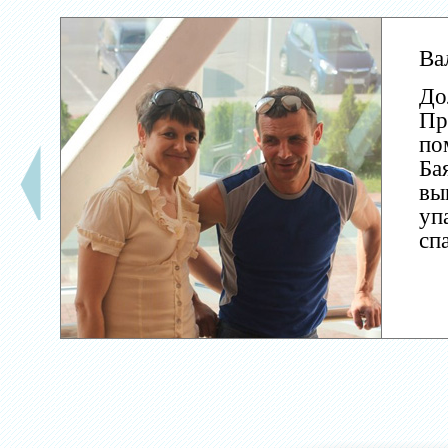
Ва
До
Пр
по
Ба
вы
уп
сп