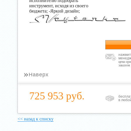
исполнителю подобрать
инструмент, исходя из своего
бюджета; -Яркий дизайн;
нажмит
менедж
цена ор
заказом
»
Наверх
725 953 руб.
беспла
в любо
<< назад к списку