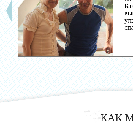
Ба
вы
уп
сп
КАК 