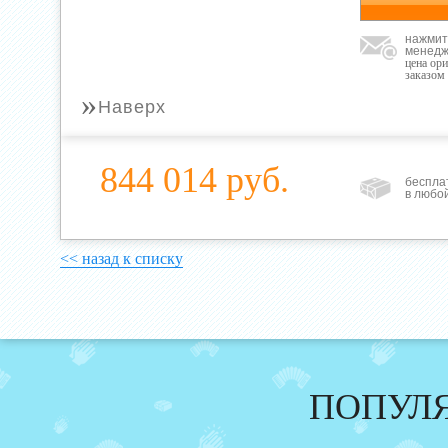
нажмит
менедж
цена ор
заказом
»
Наверх
844 014 руб.
беспла
в любо
<< назад к списку
ПОПУЛ