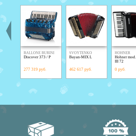
BALLONE BURINI
SVOYTENKO
HOHNER
Discover 373 / Р
Bayan-MIX L
Hohner mod.
ACCORDIONS
III 72
277 319 руб.
462 617 руб.
0 руб.