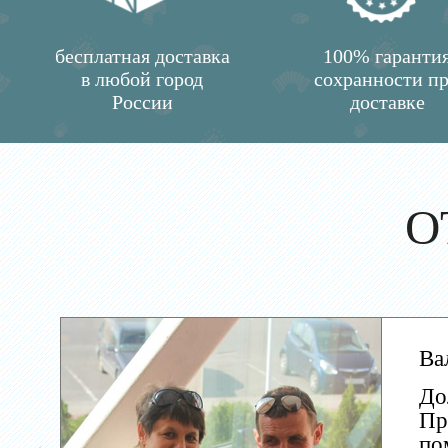
бесплатная доставка
100% гаранти
в любой город
сохранности п
России
доставке
О
Ва
До
Пр
по