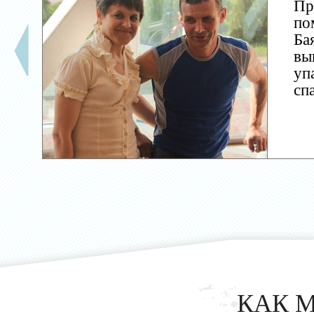
Пр
по
Ба
вы
уп
сп
КАК 