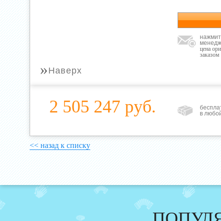
нажмит
менедж
цена ор
заказом
»
Наверх
2 505 247 руб.
беспла
в любо
<< назад к списку
ПОПУЛ