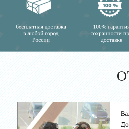
бесплатная доставка
100% гаранти
в любой город
сохранности п
России
доставке
О
Ва
До