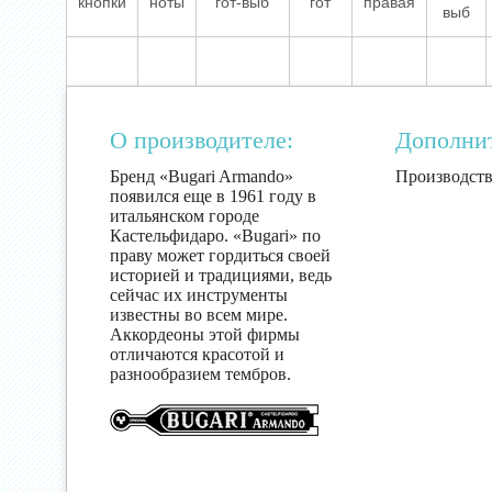
кнопки
ноты
гот-выб
гот
правая
выб
О производителе:
Дополни
Бренд «Bugari Armando»
Производств
появился еще в 1961 году в
итальянском городе
Кастельфидаро. «Bugari» по
праву может гордиться своей
историей и традициями, ведь
сейчас их инструменты
известны во всем мире.
Аккордеоны этой фирмы
отличаются красотой и
разнообразием тембров.