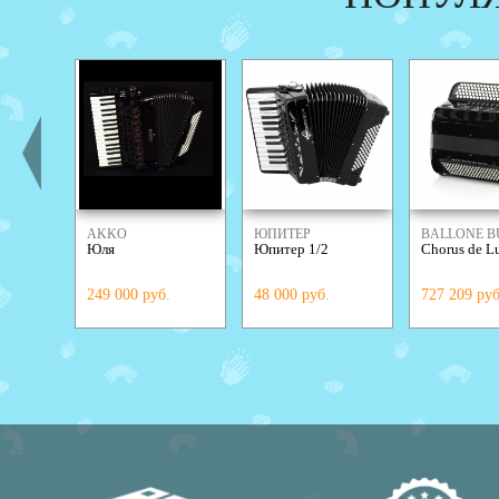
AKKO
ЮПИТЕР
BALLONE B
Юля
Юпитер 1/2
Chorus de L
249 000 руб.
48 000 руб.
727 209 руб