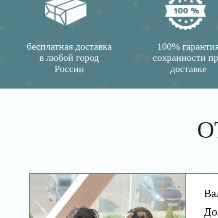
бесплатная доставка
100% гаранти
в любой город
сохранности п
России
доставке
О
Ва
До