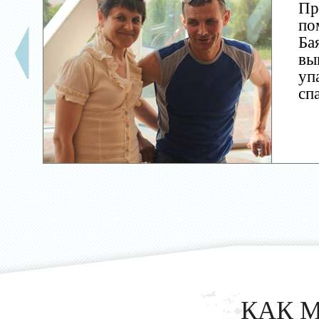
Пр
по
Ба
вы
уп
сп
КАК 