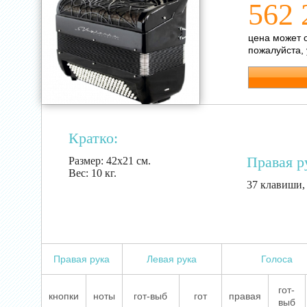
562 
цена может 
пожалуйста,
Кратко:
Правая р
Размер:
42х21 см.
Вес:
10 кг.
37 клавиши, 
Правая рука
Левая рука
Голоса
гот-
кнопки
ноты
гот-выб
гот
правая
выб