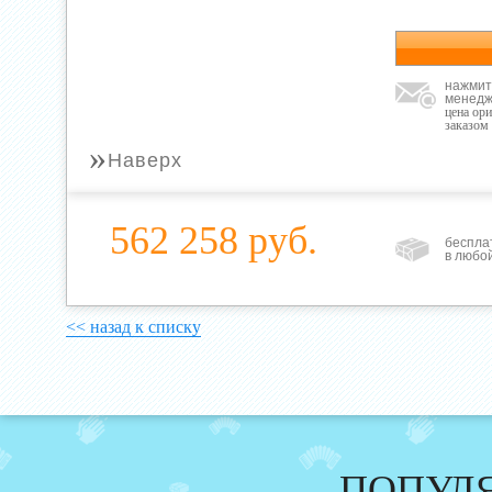
нажмит
менедж
цена ор
заказом
»
Наверх
562 258 руб.
беспла
в любо
<< назад к списку
ПОПУЛ