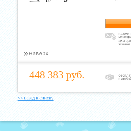
нажмит
менедж
цена ор
заказом
»
Наверх
448 383 руб.
беспла
в любо
<< назад к списку