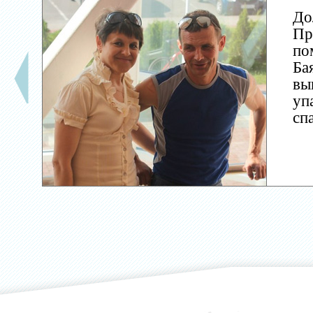
До
Пр
по
Ба
вы
уп
сп