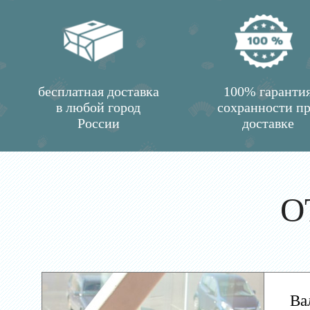
бесплатная доставка
100% гаранти
в любой город
сохранности п
России
доставке
О
Ва