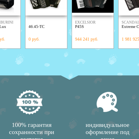
BURINI
EXCELSIOR
SCANDAL
 Lux
46.45-TC
P45S
Extreme 
уб.
0 руб.
944 241 руб.
1 981 925
100% гарантия
индивидуальное
сохранности при
оформление под