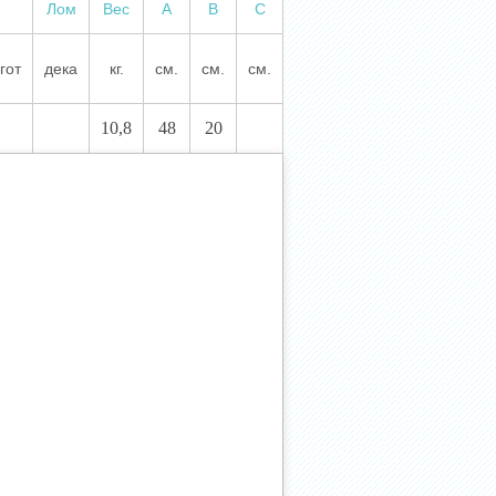
Лом
Вес
А
В
С
гот
дека
кг.
см.
см.
см.
10,8
48
20