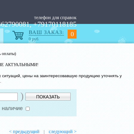
телефон для справок
62790081, +79170118185
ВАШ ЗАКАЗ:
0
0
руб.
ь оплаты)
НЕ АКТУАЛЬНЫМИ!
х ситуаций, цены на заинтересовавшую продукцию уточнять у
.
)
ПОКАЗАТЬ
 наличие
< предыдущий
следующий >
|