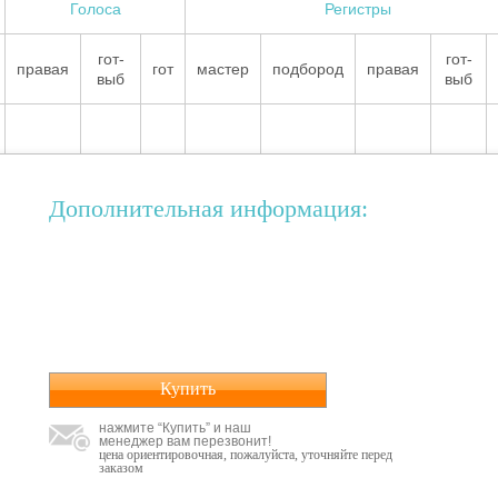
Голоса
Регистры
гот-
гот-
правая
гот
мастер
подбород
правая
выб
выб
Дополнительная информация:
Купить
нажмите “Купить” и наш
менеджер вам перезвонит!
цена ориентировочная, пожалуйста, уточняйте перед
заказом