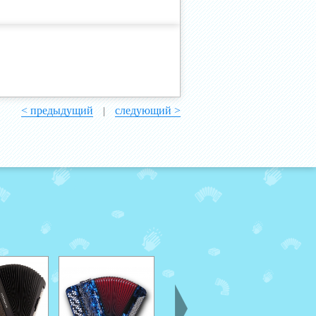
< предыдущий
следующий >
|