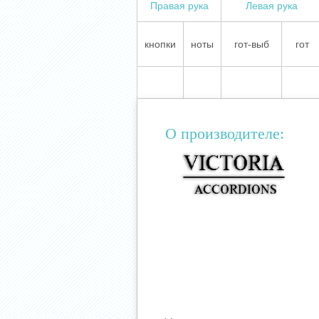
Правая рука
Левая рука
кнопки
ноты
гот-выб
гот
О производителе: