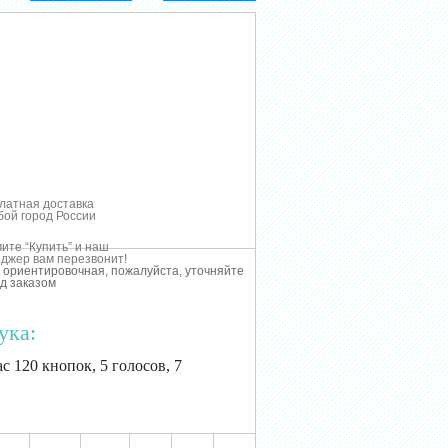
латная доставка
бой город России
ите “Купить” и наш
джер вам перезвонит!
 ориентировочная, пожалуйста, уточняйте
д заказом
ука:
с 120 кнопок, 5 голосов, 7