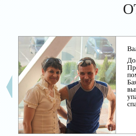
О
Ва
До
Пр
по
Ба
вы
уп
сп