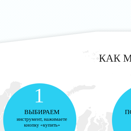
КАК 
1
ВЫБИРАЕМ
П
инструмент, нажимаете
кнопку «купить»