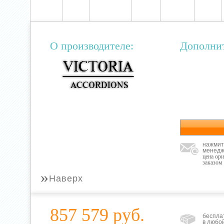
О производителе:
Дополни
нажмит
менедж
цена ор
заказом
»
Наверх
857 579 руб.
беспла
в любо