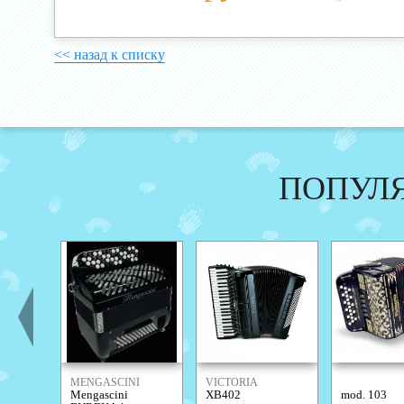
<< назад к списку
ПОПУЛ
MENGASCINI
VICTORIA
Mengascini
XB402
mod. 103