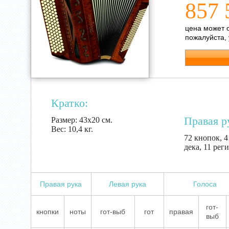
857 
цена может 
пожалуйста,
Кратко:
Правая р
Размер:
43х20 см.
Вес:
10,4 кг.
72 кнопок, 4
дека, 11 рег
Правая рука
Левая рука
Голоса
гот-
кнопки
ноты
гот-выб
гот
правая
выб