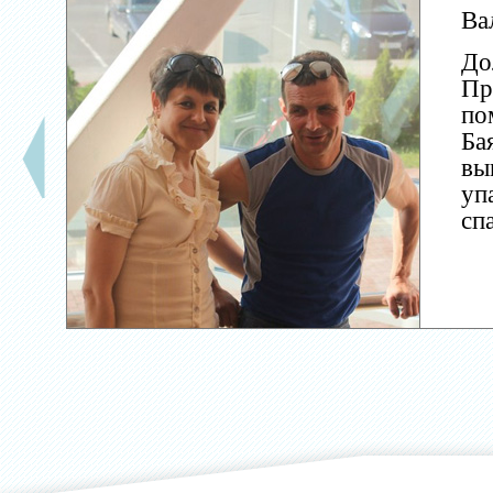
Ва
До
Пр
по
Ба
вы
уп
сп