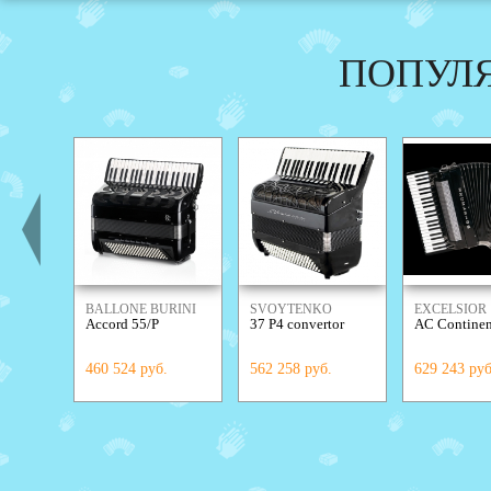
ПОПУЛ
BALLONE BURINI
SVOYTENKO
EXCELSIOR
Accord 55/P
37 P4 convertor
AC Continen
ACCORDIONS
460 524 руб.
562 258 руб.
629 243 руб