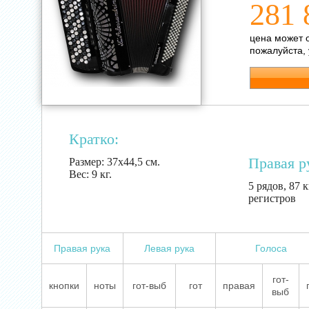
281 
цена может 
пожалуйста,
Кратко:
Правая р
Размер:
37х44,5 см.
Вес:
9 кг.
5 рядов, 87 
регистров
Правая рука
Левая рука
Голоса
гот-
кнопки
ноты
гот-выб
гот
правая
выб