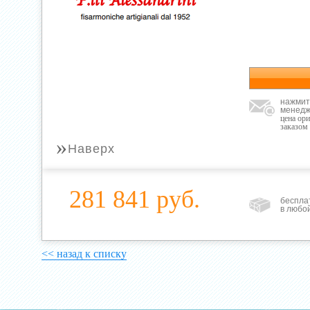
нажмит
менедж
цена ор
заказом
»
Наверх
281 841 руб.
беспла
в любо
<< назад к списку