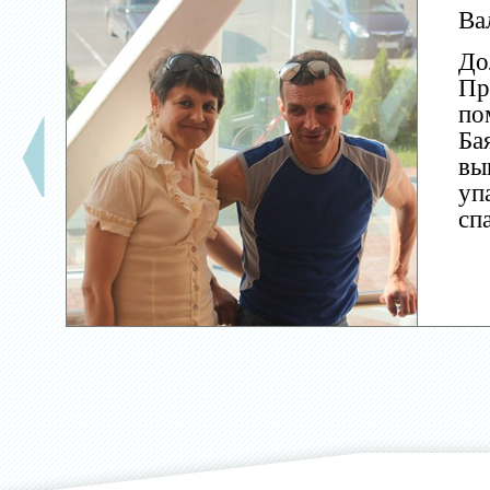
Ва
До
Пр
по
Ба
вы
уп
сп