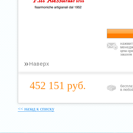
нажмит
менедж
цена ор
заказом
»
Наверх
452 151 руб.
беспла
в любо
<< назад к списку