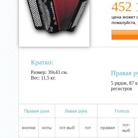
452 
цена может 
пожалуйста,
Кратко:
Правая р
Размер:
39х43 см.
Вес:
11,5 кг.
5 рядов, 87 
регистров
Правая рука
Левая рука
Голоса
гот-
кнопки
ноты
гот-выб
гот
правая
выб