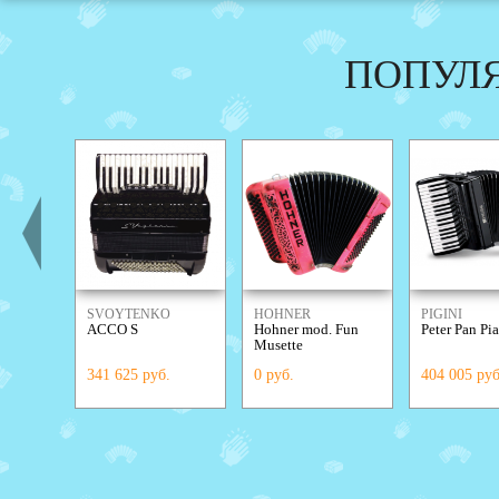
ПОПУЛ
SVOYTENKO
HOHNER
PIGINI
ACCO S
Hohner mod. Fun
Peter Pan Pi
ACCORDIONS
Musette
341 625 руб.
0 руб.
404 005 руб