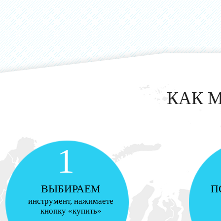
КАК 
1
ВЫБИРАЕМ
П
инструмент, нажимаете
кнопку «купить»