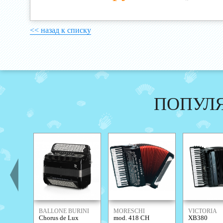
<< назад к списку
ПОПУЛ
BALLONE BURINI
MORESCHI
VICTORIA
Chorus de Lux
mod. 418 CH
XB380