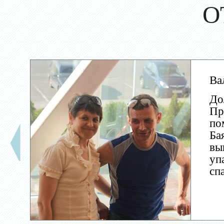
О
Ва
До
Пр
по
Ба
вы
уп
сп