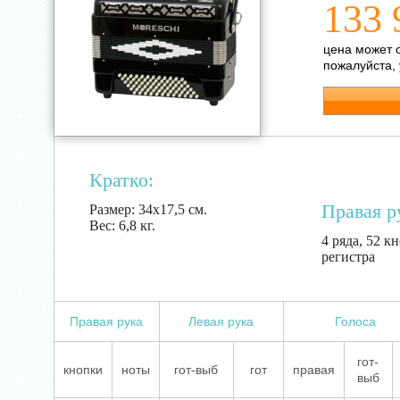
133 
цена может 
пожалуйста,
Кратко:
Правая р
Размер:
34х17,5 см.
Вес:
6,8 кг.
4 ряда, 52 кн
регистра
Правая рука
Левая рука
Голоса
гот-
кнопки
ноты
гот-выб
гот
правая
выб