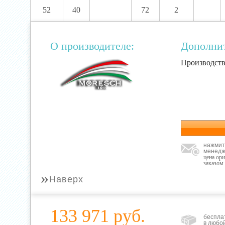
52
40
72
2
О производителе:
Дополни
Производств
нажмит
менедж
цена ор
заказом
»
Наверх
133 971 руб.
беспла
в любо