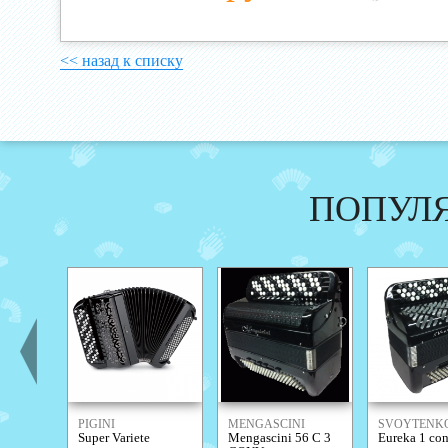
<< назад к списку
ПОПУЛ
PIGINI
MENGASCINI
SVOYTENK
Super Variete
Mengascini 56 С 3
Eureka 1 con
ACCORDIO