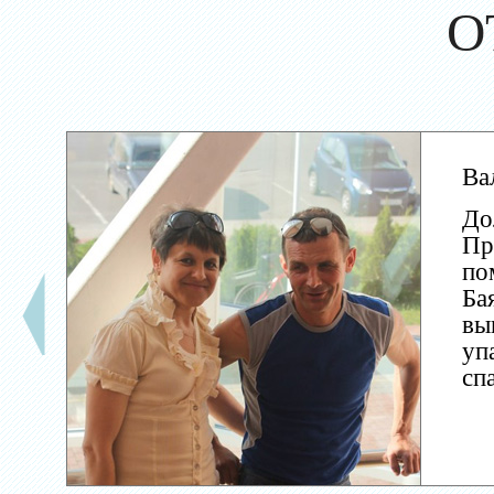
О
Ва
До
Пр
по
Ба
вы
уп
сп