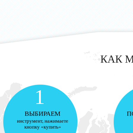
КАК 
1
ВЫБИРАЕМ
П
инструмент, нажимаете
кнопку «купить»