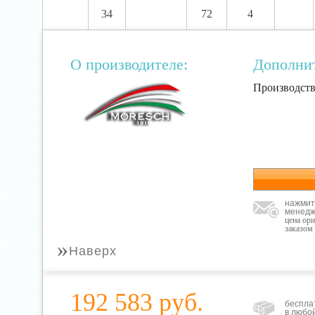
34
72
4
О производителе:
Дополни
Производств
нажмит
менедж
цена ор
заказом
»
Наверх
192 583 руб.
беспла
в любо