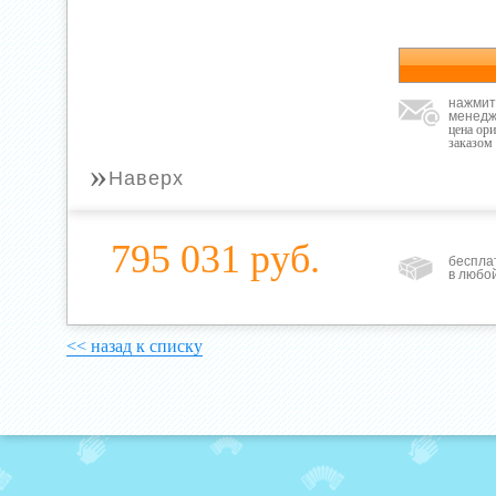
нажмит
менедж
цена ор
заказом
»
Наверх
795 031 руб.
беспла
в любо
<< назад к списку