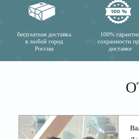
бесплатная доставка
100% гаранти
в любой город
сохранности п
России
доставке
О
Ва