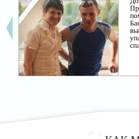
До
Пр
по
Ба
вы
уп
сп