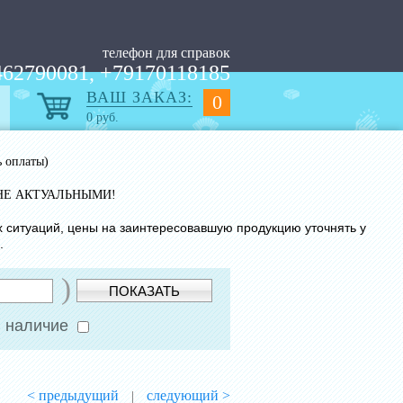
телефон для справок
62790081, +79170118185
ВАШ ЗАКАЗ:
0
0
руб.
ь оплаты)
НЕ АКТУАЛЬНЫМИ!
х ситуаций, цены на заинтересовавшую продукцию уточнять у
.
)
ПОКАЗАТЬ
 наличие
< предыдущий
следующий >
|