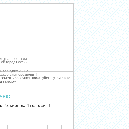
латная доставка
бой город России
ите “Купить” и наш
джер вам перезвонит!
 ориентировочная, пожалуйста, уточняйте
д заказом
ука:
с 72 кнопок, 4 голосов, 3