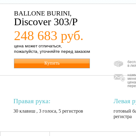
BALLONE BURINI,
Discover 303/Р
248 683 руб.
цена может отличаться,
пожалуйста, уточняйте перед заказом
бесп
Купить
в лю
нажм
мене
цена
пере
Правая рука:
Левая р
30 клавиш , 3 голоса, 5 регистров
готовый ба
регистра