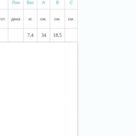
Лом
Вес
А
В
С
гот
дека
кг.
см.
см.
см.
7,4
34
18,5