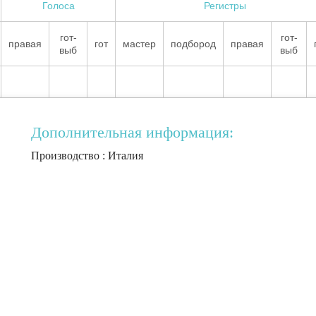
Голоса
Регистры
гот-
гот-
правая
гот
мастер
подбород
правая
выб
выб
Дополнительная информация:
Производство : Италия