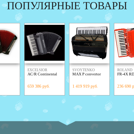
ПОПУЛЯРНЫЕ ТОВАРЫ
EXCELSIOR
SVOYTENKO
ROLAND
AC/R Continental
MAX P convertor
FR-4X R
ACCORDIONS
659 386 руб.
1 419 919 руб.
236 690 