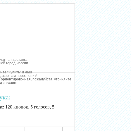
латная доставка
бой город России
ите “Купить” и наш
джер вам перезвонит!
 ориентировочная, пожалуйста, уточняйте
д заказом
ука:
с: 120 кнопок, 5 голосов, 5