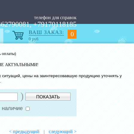
телефон для справок
62790081, +79170118185
ВАШ ЗАКАЗ:
0
0
руб.
ь оплаты)
НЕ АКТУАЛЬНЫМИ!
х ситуаций, цены на заинтересовавшую продукцию уточнять у
.
)
ПОКАЗАТЬ
 наличие
< предыдущий
следующий >
|