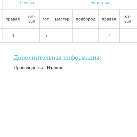
Голоса
Регистры
гот-
гот-
правая
гот
мастер
подбород
правая
выб
выб
3
-
5
-
-
7
-
Дополнительная информация:
Производство : Италия