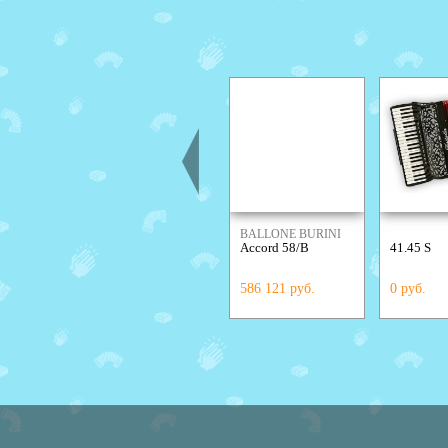
BALLONE BURINI
Accord 58/B
41.45 S
586 121 руб.
0 руб.