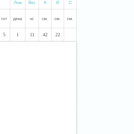
Лом
Вес
А
В
С
гот
дека
кг.
см.
см.
см.
5
1
11
42
22