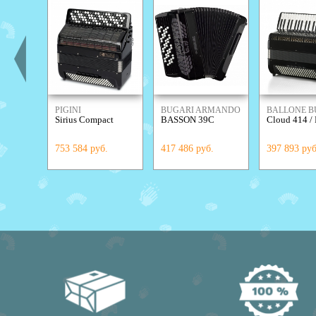
PIGINI
BUGARI ARMANDO
BALLONE B
Sirius Compact
BASSON 39C
Cloud 414 / 
753 584 руб.
417 486 руб.
397 893 руб