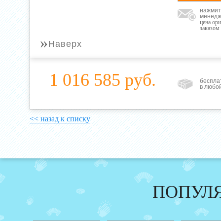
нажмит
менедж
цена ор
заказом
»
Наверх
1 016 585 руб.
беспла
в любо
<< назад к списку
ПОПУЛ