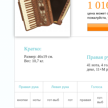
1 01
цена может 
пожалуйста,
Кратко:
Правая р
Размер:
46х19 см.
Вес:
10,7 кг.
41 нота, 4 г
деке, 11+M р
Правая рука
Левая рука
Голоса
гот-
кнопки
ноты
гот-выб
гот
правая
выб