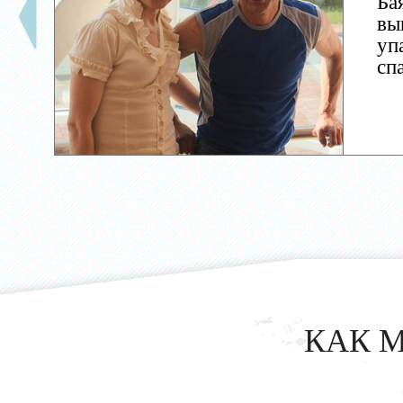
Ба
вы
уп
сп
КАК 