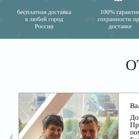
бесплатная доставка
100% гаранти
в любой город
сохранности п
России
доставке
О
Ва
До
Пр
по