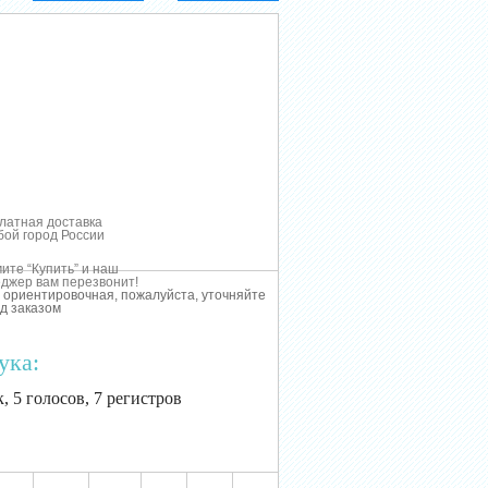
латная доставка
бой город России
ите “Купить” и наш
джер вам перезвонит!
 ориентировочная, пожалуйста, уточняйте
д заказом
ука:
, 5 голосов, 7 регистров