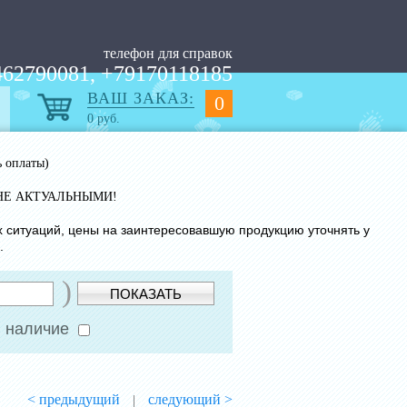
телефон для справок
62790081, +79170118185
ВАШ ЗАКАЗ:
0
0
руб.
ь оплаты)
НЕ АКТУАЛЬНЫМИ!
х ситуаций, цены на заинтересовавшую продукцию уточнять у
.
)
ПОКАЗАТЬ
 наличие
< предыдущий
следующий >
|