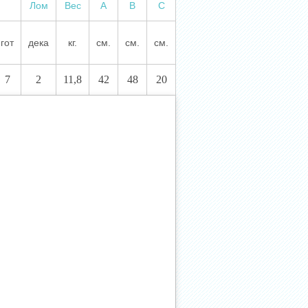
Лом
Вес
А
В
С
гот
дека
кг.
см.
см.
см.
7
2
11,8
42
48
20