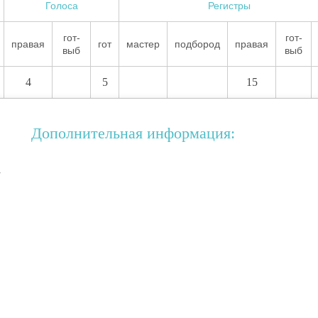
Голоса
Регистры
гот-
гот-
правая
гот
мастер
подбород
правая
выб
выб
4
5
15
Дополнительная информация:
а