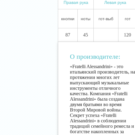
Правая рука
Левая рука
кнопки
ноты
гот-выб
гот
87
45
120
О производителе:
«Fratelli Alessandrini» - это
итальянский производитель, н
протяжении многих лет
выпускающий музыкальные
инструменты отличного
качества. Компания «Fratelli
Alessandrini» была создана
двумя братьями во время
Второй Мировой войны.
Секрет успеха «Fratelli
Alessandrini» в соблюдении
традиций семейного ремесла и
богатстве накопленных за