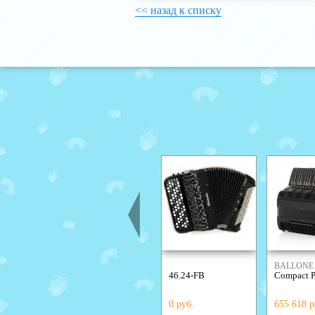
<< назад к списку
BALLONE 
46.24-FB
Compact P
0 руб.
655 618 р