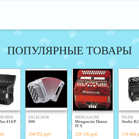
ПОПУЛЯРНЫЕ ТОВАРЫ
BURINI
EXCELSIOR
MENGASCINI
PIGINI
lus 414/Р
696
Mengascini Diaton
Studio B2
IV S
уб.
294 652 руб.
228 336 руб.
174 664 