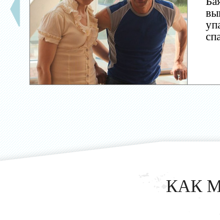
Ба
вы
уп
сп
КАК 