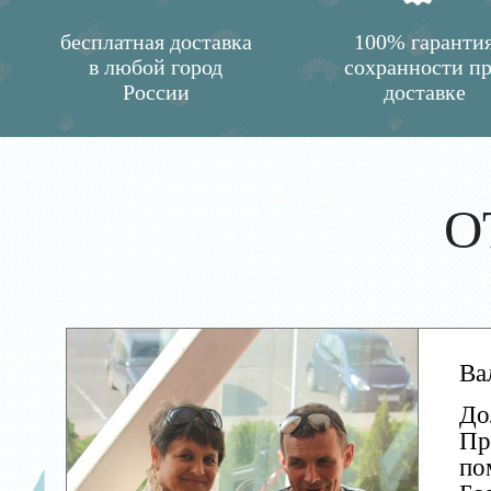
бесплатная доставка
100% гаранти
в любой город
сохранности п
России
доставке
О
Ва
До
Пр
по