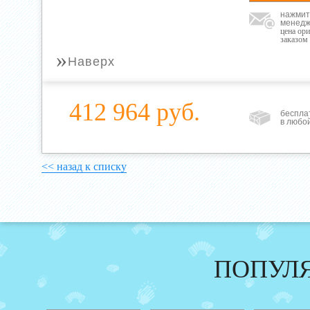
нажмит
менедж
цена ор
заказом
»
Наверх
412 964 руб.
беспла
в любо
<< назад к списку
ПОПУЛ