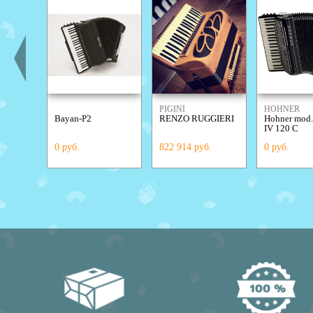
PIGINI
HOHNER
Bayan-P2
RENZO RUGGIERI
Hohner mod.
IV 120 C
0 руб.
822 914 руб.
0 руб.