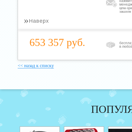
нажмит
менедж
цена ор
заказом
»
Наверх
653 357 руб.
беспла
в любо
<< назад к списку
ПОПУЛ