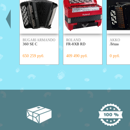
BUGARI ARMANDO
ROLAND
AKKO
360 SE C
FR-8XB RD
Лёша
650 259 руб.
409 490 руб.
0 руб.