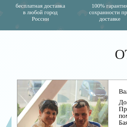
бесплатная доставка
100% гаранти
в любой город
сохранности п
России
доставке
О
Ва
До
Пр
по
Ба