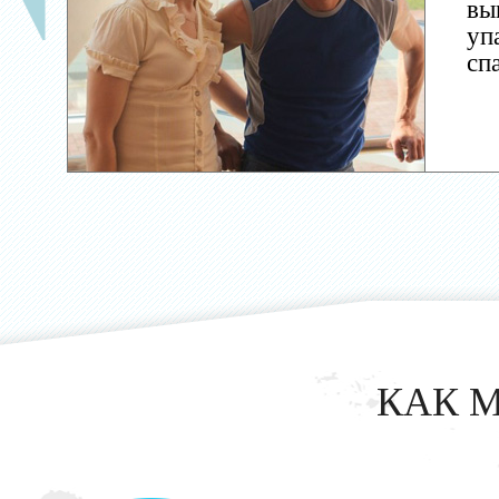
вы
уп
сп
КАК 