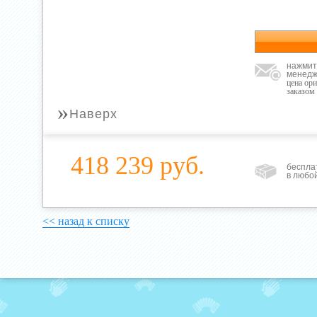
нажмит
менедж
цена ор
заказом
»
Наверх
418 239 руб.
беспла
в любо
<< назад к списку