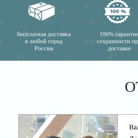
бесплатная доставка
100% гаранти
в любой город
сохранности п
России
доставке
О
Ва