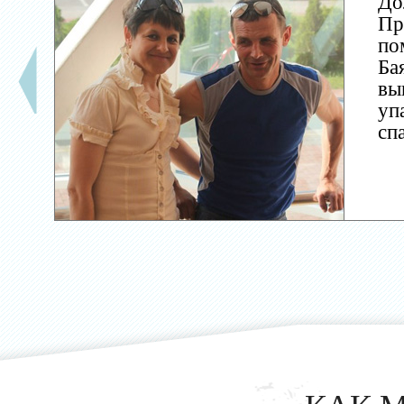
До
Пр
по
Ба
вы
уп
сп