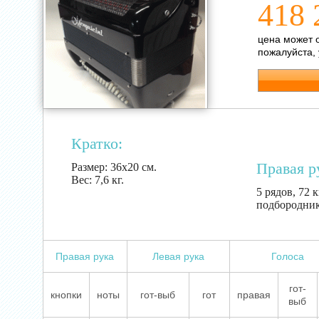
418 
цена может 
пожалуйста,
Кратко:
Правая р
Размер:
36х20 см.
Вес:
7,6 кг.
5 рядов, 72 
подбородни
Правая рука
Левая рука
Голоса
гот-
кнопки
ноты
гот-выб
гот
правая
выб